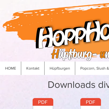
H
üpfburg-
u
HOME
Kontakt
Hüpfburgen
Popcorn, Slush 
Downloads di