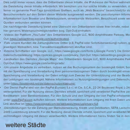
Dies setzt immer voraus, dass die Drittanbieter dieser Inhalte, die IP-Adresse der Nutzer wahrn
die Darstellung dieser Inhalte erforderlich. Wir bemühen uns nur solche Inhalte zu verwenden, d
ferner so genannte Pixel-Tags (unsichtbare Grafiken, auch als „Web Beacons“ bezeichnet) für s
Besucherverkehr auf den Seiten dieser Website ausgewertet werden. Die pseudonymen Informa
Informationen zum Browser und Betriebssystem, verweisende Webseiten, Besuchszeit sowie we
Quellen verbunden werden können.
Die nachfolgende Darstellung bietet eine Übersicht von Drittanbietern sowie ihrer Inhalte, neb
hier genannt, Widerspruchsmöglichkeiten (sog. Opt-Out) enthalten:
-Videos der Plattform „YouTube“ des Drittanbieters Google LLC, 1600 Amphitheatre Parkway, M
Out:
https://adssettings.google.com/authenticated
.
-Falls unsere Kunden die Zahlungsdienste Dritter (z.B. PayPal oder Sofortüberweisung) nutzen,
jeweiligen Webseiten, bzw. Transaktionsapplikationen abrufbar sind.
-Externe Schriftarten von Google, LLC.,
https://www.google.com/fonts
(„Google Fonts“). Die Einbi
Datenschutzerklärung:
https://policies.google.com/privacy,
Opt-Out:
https://adssettings.google.c
-Landkarten des Dienstes „Google Maps“ des Drittanbieters Google LLC, 1600 Amphitheatre Par
Opt-Out:
https://www.google.com/settings/ads/.
-Um unsere Angebote zu vertreiben, nutzen wir das Buchungssystem der bookingkit GmbH, Sonne
mit der Speicherung und Verarbeitung Ihrer personenbezogenen Daten durch bookingkit einver
Speicherung und Verarbeitung der Daten erfolgt zum Zwecke der Unterstützung und der Bearbei
der Leistungen von bookingkit. Nähere Informationen zu Nutzungsbedingungen und Datenschutz 
unter
https://bookingkit.net/de/datenschutzerklaerung/
.
-Der Dienst PayPal wird von der PayPal (Europe) S.à r.l. et Cie, S.C.A., 22-24 Boulevard Royal, 
weitergeleitet. Für die Nutzung dieses Dienstes erhebt, speichert und verarbeitet PayPal Ihr
Kreditkarten- oder Bankkontodaten. Für den Schutz und den Umgang der von PayPal erhobenen Da
unter
www.PayPal.com
aufrufen können. Weitere Informationen zum Umgang mit Ihren Daten und 
Link abrufbar ist:
https://www.paypal.com/de/webapps/mpp/ua/privacy-full
-Dienstleistungen für die Zahlung per [Banküberweisung, Kredit- und Debitkarten, SEPA Lastsch
2449 Luxembourg erbracht. Für die Nutzung dieser Dienste erhebt, speichert und verarbe
rechtmäßigen Umgang mit diesen verantwortlich. Weitere Informationen hierzu finden Sie in 
weitere Städte