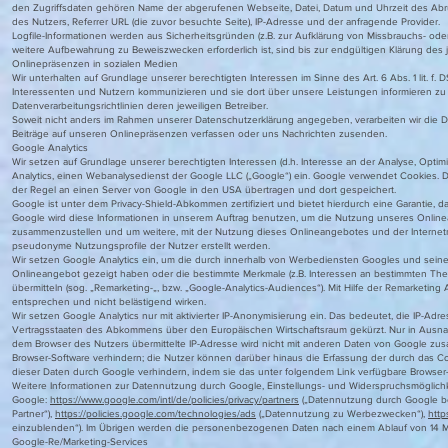
den Zugriffsdaten gehören Name der abgerufenen Webseite, Datei, Datum und Uhrzeit des Abru
des Nutzers, Referrer URL (die zuvor besuchte Seite), IP-Adresse und der anfragende Provider.
Logfile-Informationen werden aus Sicherheitsgründen (z.B. zur Aufklärung von Missbrauchs- o
weitere Aufbewahrung zu Beweiszwecken erforderlich ist, sind bis zur endgültigen Klärung de
Onlinepräsenzen in sozialen Medien
Wir unterhalten auf Grundlage unserer berechtigten Interessen im Sinne des Art. 6 Abs. 1 lit. 
Interessenten und Nutzern kommunizieren und sie dort über unsere Leistungen informieren zu
Datenverarbeitungsrichtlinien deren jeweiligen Betreiber.
Soweit nicht anders im Rahmen unserer Datenschutzerklärung angegeben, verarbeiten wir die Da
Beiträge auf unseren Onlinepräsenzen verfassen oder uns Nachrichten zusenden.
Google Analytics
Wir setzen auf Grundlage unserer berechtigten Interessen (d.h. Interesse an der Analyse, Optim
Analytics, einen Webanalysedienst der Google LLC („Google“) ein. Google verwendet Cookies.
der Regel an einen Server von Google in den USA übertragen und dort gespeichert.
Google ist unter dem Privacy-Shield-Abkommen zertifiziert und bietet hierdurch eine Garantie, 
Google wird diese Informationen in unserem Auftrag benutzen, um die Nutzung unseres Online
zusammenzustellen und um weitere, mit der Nutzung dieses Onlineangebotes und der Internet
pseudonyme Nutzungsprofile der Nutzer erstellt werden.
Wir setzen Google Analytics ein, um die durch innerhalb von Werbediensten Googles und seine
Onlineangebot gezeigt haben oder die bestimmte Merkmale (z.B. Interessen an bestimmten Th
übermitteln (sog. „Remarketing-„, bzw. „Google-Analytics-Audiences“). Mit Hilfe der Remarketin
entsprechen und nicht belästigend wirken.
Wir setzen Google Analytics nur mit aktivierter IP-Anonymisierung ein. Das bedeutet, die IP-Ad
Vertragsstaaten des Abkommens über den Europäischen Wirtschaftsraum gekürzt. Nur in Ausnahm
dem Browser des Nutzers übermittelte IP-Adresse wird nicht mit anderen Daten von Google zu
Browser-Software verhindern; die Nutzer können darüber hinaus die Erfassung der durch das
dieser Daten durch Google verhindern, indem sie das unter folgendem Link verfügbare Browser-P
Weitere Informationen zur Datennutzung durch Google, Einstellungs- und Widerspruchsmöglich
Google:
https://www.google.com/intl/de/policies/privacy/partners
(„Datennutzung durch Google be
Partner“),
https://policies.google.com/technologies/ads
(„Datennutzung zu Werbezwecken“),
http
einzublenden“). Im Übrigen werden die personenbezogenen Daten nach einem Ablauf von 14 M
Google-Re/Marketing-Services