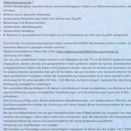
(
https://www.ionos.de
).
IONOS WebAnalytics speichert keine personenbezogenen Daten von Webseitenbesuchern, dam
erhoben:
Referrer (zuvor besuchte Webseite)
Angeorderte Webseite oder Datei und Uhrzeit des Zugriffs
Browsertyp und Browserversion
Verwendetes Betriebssystem
Verwendeter Gerätetyp
IP-Adresse in anonymisierter Form (wird nur zur Feststellung des Orts des Zugriffs verwendet)
Zum Schutz von personenbezogenen Daten verwendet IONOS WebAnalytics keine Cookies. Zusät
einzelnen Besucher gezogen werden können.
Weitere Informationen finden Sie unter:
https://www.ionos.de/hilfe/?utm_source=old_hc
Löschung von Daten
Die von uns verarbeiteten Daten werden nach Maßgabe der Art. 17 und 18 DSGVO gelöscht oder 
angegeben, werden die bei uns gespeicherten Daten gelöscht, sobald sie für ihre Zweckbesti
entgegenstehen. Sofern die Daten nicht gelöscht werden, weil sie für andere und gesetzlich zul
für andere Zwecke verarbeitet. Das gilt z.B. für Daten, die aus handels- oder steuerrechtliche
Nach gesetzlichen Vorgaben erfolgt die Aufbewahrung insbesondere für 6 Jahre gemäß § 257 A
etc.) sowie für 10 Jahre gemäß § 147 Abs. 1 AO (Bücher, Aufzeichnungen, Lageberichte, Buchungs
Erbringung vertraglicher Leistungen
Wir verarbeiten Bestandsdaten (z.B. Namen und Adressen sowie Kontaktdaten von Nutzern), A
zwecks Erfüllung unserer vertraglichen Verpflichtungen und Serviceleistungen gem. Art. 6 Abs. 
erforderlich.
Die Löschung erfolgt nach Ablauf gesetzlicher Gewährleistungs- und vergleichbarer Pflichten, die
Archivierungspflichten erfolgt die Löschung nach deren Ablauf (Ende handelsrechtlicher (6 Jahre
Kontaktaufnahme
Bei der Kontaktaufnahme mit uns (per Kontaktformular oder E-Mail) werden die Angaben des Nutz
löschen die Anfragen, sofern diese nicht mehr erforderlich sind. Wir überprüfen die Erforderlich
handelsrechtlicher (6 Jahre) und steuerrechtlicher (10 Jahre) Aufbewahrungspflicht).
Erhebung von Zugriffsdaten und Logfiles
Wir erheben auf Grundlage unserer berechtigten Interessen im Sinne des Art. 6 Abs. 1 lit. f. DS