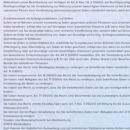
Maßnahmen sowie Beantwortung von Anfragen ist Art. 6 Abs. 1 lit. b DSGVO, die Rechtsgrundlage f
Rechtsgrundlage für die Verarbeitung zur Wahrung unserer berechtigten Interessen ist Art. 6 Ab
natürlichen Person eine Verarbeitung personenbezogener Daten erforderlich machen, dient Art. 
Zusammenarbeit mit Auftragsverarbeitern und Dritten
Sofern wir im Rahmen unserer Verarbeitung Daten gegenüber anderen Personen und Unternehmen (
Daten gewähren, erfolgt dies nur auf Grundlage einer gesetzlichen Erlaubnis (z.B. wenn eine Über
erforderlich ist), Sie eingewilligt haben, eine rechtliche Verpflichtung dies vorsieht oder auf Gr
Sofern wir Dritte mit der Verarbeitung von Daten auf Grundlage eines sog. „Auftragsverarbeitu
Übermittlungen in Drittländer
Sofern wir Daten in einem Drittland (d.h. außerhalb der Europäischen Union (EU) oder des Euro
Offenlegung, bzw. Übermittlung von Daten an Dritte geschieht, erfolgt dies nur, wenn es zur Erfül
Verpflichtung oder auf Grundlage unserer berechtigten Interessen geschieht. Vorbehaltlich geset
der besonderen Voraussetzungen der Art. 44 ff. DSGVO verarbeiten. D.h. die Verarbeitung erfolg
entsprechenden Datenschutzniveaus (z.B. für die USA durch das „Privacy Shield“) oder Beachtung 
Rechte der betroffenen Personen
Sie haben das Recht, eine Bestätigung darüber zu verlangen, ob betreffende Daten verarbeite
Art. 15 DSGVO.
Sie haben entsprechend. Art. 16 DSGVO das Recht, die Vervollständigung der Sie betreffenden 
Sie haben nach Maßgabe des Art. 17 DSGVO das Recht zu verlangen, dass betreffende Daten un
Verarbeitung der Daten zu verlangen.
Sie haben das Recht zu verlangen, dass die Sie betreffenden Daten, die Sie uns bereitgestel
fordern.
Sie haben ferner gem. Art. 77 DSGVO das Recht, eine Beschwerde bei der zuständigen Aufsich
Widerrufsrecht
Sie haben das Recht, erteilte Einwilligungen gem. Art. 7 Abs. 3 DSGVO mit Wirkung für die Zukun
Widerspruchsrecht
Sie können der künftigen Verarbeitung der Sie betreffenden Daten nach Maßgabe des Art. 21
Direktwerbung erfolgen.
Cookies und Widerspruchsrecht bei Direktwerbung
IONOS WebAnalytics
Zum Zwecke der statistischen Auswertung und zur technischen Optimierung meiner Seiten nutz