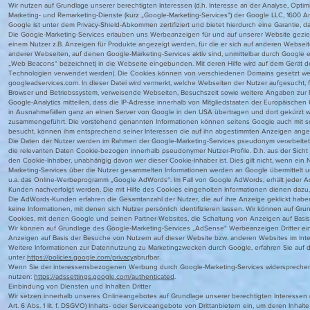
Wir nutzen auf Grundlage unserer berechtigten Interessen (d.h. Interesse an der Analyse, Optimi
Marketing- und Remarketing-Dienste (kurz „Google-Marketing-Services“) der Google LLC, 1600 A
Google ist unter dem Privacy-Shield-Abkommen zertifiziert und bietet hierdurch eine Garantie, 
Die Google-Marketing-Services erlauben uns Werbeanzeigen für und auf unserer Website gezielt
einem Nutzer z.B. Anzeigen für Produkte angezeigt werden, für die er sich auf anderen Webseit
anderer Webseiten, auf denen Google-Marketing-Services aktiv sind, unmittelbar durch Google 
„Web Beacons“ bezeichnet) in die Webseite eingebunden. Mit deren Hilfe wird auf dem Gerät der 
Technologien verwendet werden). Die Cookies können von verschiedenen Domains gesetzt werd
googleadservices.com. In dieser Datei wird vermerkt, welche Webseiten der Nutzer aufgesucht, f
Browser und Betriebssystem, verweisende Webseiten, Besuchszeit sowie weitere Angaben zur Nu
Google-Analytics mitteilen, dass die IP-Adresse innerhalb von Mitgliedstaaten der Europäisc
in Ausnahmefällen ganz an einen Server von Google in den USA übertragen und dort gekürzt w
zusammengeführt. Die vorstehend genannten Informationen können seitens Google auch mit 
besucht, können ihm entsprechend seiner Interessen die auf ihn abgestimmten Anzeigen ange
Die Daten der Nutzer werden im Rahmen der Google-Marketing-Services pseudonym verarbeitet. D
die relevanten Daten Cookie-bezogen innerhalb pseudonymer Nutzer-Profile. D.h. aus der Sicht 
den Cookie-Inhaber, unabhängig davon wer dieser Cookie-Inhaber ist. Dies gilt nicht, wenn ein
Marketing-Services über die Nutzer gesammelten Informationen werden an Google übermittelt 
u.a. das Online-Werbeprogramm „Google AdWords“. Im Fall von Google AdWords, erhält jeder 
Kunden nachverfolgt werden. Die mit Hilfe des Cookies eingeholten Informationen dienen dazu,
Die AdWords-Kunden erfahren die Gesamtanzahl der Nutzer, die auf ihre Anzeige geklickt haben
keine Informationen, mit denen sich Nutzer persönlich identifizieren lassen. Wir können auf G
Cookies, mit denen Google und seinen Partner-Websites, die Schaltung von Anzeigen auf Basis
Wir können auf Grundlage des Google-Marketing-Services „AdSense“ Werbeanzeigen Dritter ei
Anzeigen auf Basis der Besuche von Nutzern auf dieser Website bzw. anderen Websites im Inter
Weitere Informationen zur Datennutzung zu Marketingzwecken durch Google, erfahren Sie auf d
unter
https://policies.google.com/privacy
abrufbar.
Wenn Sie der interessensbezogenen Werbung durch Google-Marketing-Services widersprechen 
nutzen:
https://adssettings.google.com/authenticated
.
Einbindung von Diensten und Inhalten Dritter
Wir setzen innerhalb unseres Onlineangebotes auf Grundlage unserer berechtigten Interessen (
Art. 6 Abs. 1 lit. f. DSGVO) Inhalts- oder Serviceangebote von Drittanbietern ein, um deren Inhalt