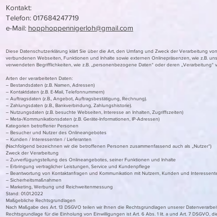
Kontakt:
Telefon: 017684247719
e-Mail:
hopphoppennigerloh@gmail.com
Diese Datenschutzerklärung klärt Sie über die Art, den Umfang und Zweck der Verarbeitung v
verbundenen Webseiten, Funktionen und Inhalte sowie externen Onlinepräsenzen, wie z.B. unser 
verwendeten Begrifflichkeiten, wie z.B. „personenbezogene Daten“ oder deren „Verarbeitung“ v
Arten der verarbeiteten Daten:
– Bestandsdaten (z.B. Namen, Adressen)
– Kontaktdaten (z.B. E-Mail, Telefonnummern)
– Auftragsdaten (z.B., Angebot, Auftragsbestätigung, Rechnung).
– Zahlungsdaten (z.B., Bankverbindung, Zahlungshistorie).
– Nutzungsdaten (z.B. besuchte Webseiten, Interesse an Inhalten, Zugriffszeiten)
– Meta-/Kommunikationsdaten (z.B. Geräte-Informationen, IP-Adressen)
Kategorien betroffener Personen
– Besucher und Nutzer des Onlineangebotes
– Kunden / Interessenten / Lieferanten
(Nachfolgend bezeichnen wir die betroffenen Personen zusammenfassend auch als „Nutzer“)
Zweck der Verarbeitung
– Zurverfügungstellung des Onlineangebotes, seiner Funktionen und Inhalte
– Erbringung vertraglicher Leistungen, Service und Kundenpflege
– Beantwortung von Kontaktanfragen und Kommunikation mit Nutzern, Kunden und Interessent
– Sicherheitsmaßnahmen
– Marketing, Werbung und Reichweitenmessung
Stand: 01.01.2022
Maßgebliche Rechtsgrundlagen
Nach Maßgabe des Art. 13 DSGVO teilen wir Ihnen die Rechtsgrundlagen unserer Datenverarbeitu
Rechtsgrundlage für die Einholung von Einwilligungen ist Art. 6 Abs. 1 lit. a und Art. 7 DSGVO,