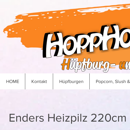
H
üpfburg-
u
HOME
Kontakt
Hüpfburgen
Popcorn, Slush 
Enders Heizpilz 220cm