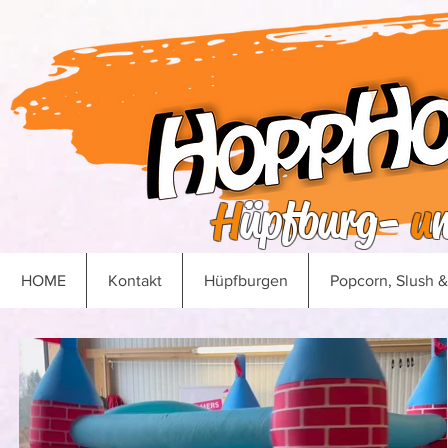
H
üpfburg-
u
HOME
Kontakt
Hüpfburgen
Popcorn, Slush 